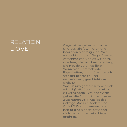
RELATION
Gegensätze ziehen sich an –
L OVE
und aus. Sie faszinieren und
bedrohen sich zugleich. Wer
versucht mit dem Gegenüber zu
verschmelzen und es Gleich zu
machen, wird auf kurz oder lang
die Freude daran verlieren.
Wenn sich Unterschiede,
Eigenheiten, Identitäten jedoch
ständig bedrohen und
verunsichern, geschieht das
gleiche.
Was ist uns gemeinsam wirklich
wichtig? Worüber gilt es nicht
zu verhandeln? Welche Werte
geben die Schrittlänge unseres
Zusammen vor? Was ist das
richtige Mass an Anders und
Gleich? Wer das Andere wagt,
bejaht und sich selbst dabei
nicht verleugnet, wird Liebe
erfahren.