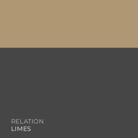
RELATION
Wie verhalten sich Freiheit und
LIMES
Geborgenheit zueinander?
Braucht es einen festen Rahmen,
der Halt und Orientierung gibt?