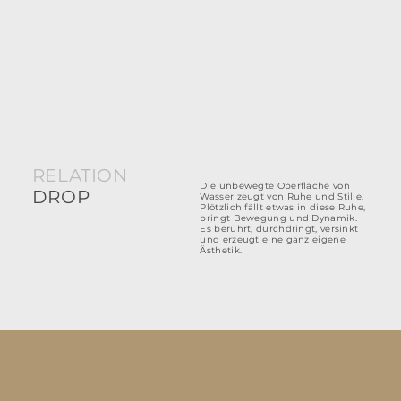
RELATION
Die unbewegte Oberfläche von
DROP
Wasser zeugt von Ruhe und Stille.
Plötzlich fällt etwas in diese Ruhe,
bringt Bewegung und Dynamik.
Es berührt, durchdringt, versinkt
und erzeugt eine ganz eigene
Ästhetik.