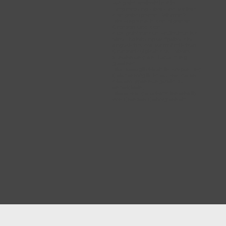
Wo geht Freiheit in die
Entgrenzung über und verliert
den geborgenen Rahmen?
Die Frage nach den eigenen
Grenzen und den
dazugehörenden Freiheiten ist
eine Beziehungsaufgabe, die
angesichts der vermeintlichen
Grenzenlosigkeit des Lebens
zunehmend an Bedeutung
gewinnt.
Die Beweglichkeit in Körper und
Geist ermöglicht es, Freude an
diesem Spannungsfeld zu
entwickeln.
Diese Freude schafft innerhalb
von Grenzen Geborgenheit.