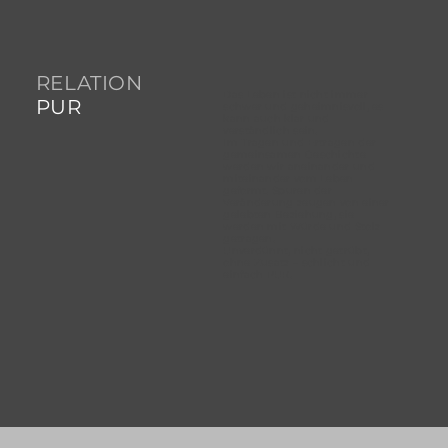
RELATION
Das Leben ist nicht immer
PUR
schwer und geheimnisvoll, es
kann auch klar und
verständlich sein.
Im Tragen und Ertragen der
gemeinsamen Geschichte
werden wir aneinander und
miteinander vom Leben
geformt. Spuren der
Veränderung zeugen von einer
gelebten Beziehung, sie
werden mit Würde und Stolz
getragen.
Unverdünnt, nicht getrübt,
ohne Zusatz – schlicht und
einfach PUR.